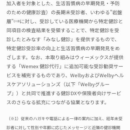
加入者を対象とした、生活習慣病の早期発見・予防
のための健康診査）の長期未受診者、いわゆる"岩盤
層"
に対し、受診している医療機関から特定健診と
(※2)
同項目の検査結果を受領することで、特定健診を受
診したとみなす「みなし健診」を提供するもので、
特定健診受診率の向上と生活習慣病の早期発見をめ
ざします。なお、本取り組みはウィーメックスが提供
する「Wemex 健診代行」に追加可能な受診勧奨サー
ビスを補完するものであり、WelbyおよびWelbyヘル
スケアソリューションズ（以下「Welbyグルー
プ」）と共同で推進する健診DXや保険者向けサービ
スのさらなる拡充につながる協業となります。
（※1）従来のハガキや電話による一律の案内に加え、経年未受
診者に対して性別や年齢に応じたメッセージと近隣の健診機関