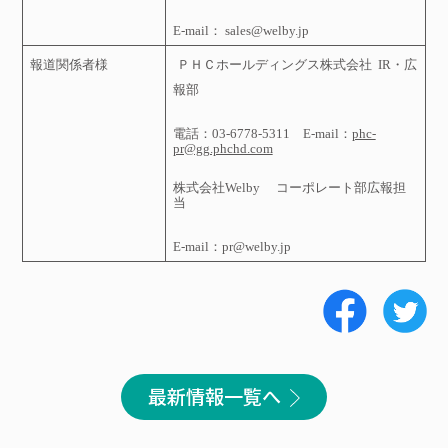
E-mail
：
sales@welby.jp
報道関係者様
ＰＨＣホールディングス株式会社
IR
・広
報部
電話：
03-6778-5311
E-mail
：
phc-
pr@gg.phchd.com
株式会社
Welby
コーポレート部広報担
当
E-mail
：
pr@welby.jp
最新情報一覧へ