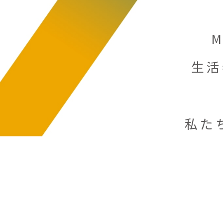
生活
私た