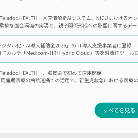
Teladoc HEALTH」×表情解析AIシステム、NICUにおけ
柔軟な面会環境の実現と、親子関係形成への影響に関するデー
デジタル化・AI導入補助金2026」の IT導入支援事業者に登録
子カルテ「Medicom-HRf Hybrid Cloud」等を対象ITツー
Teladoc HEALTH」、滋賀県で初めて運用開始
 周産期医療の病診連携での活用で、新生児救急における医療
すべてを見る