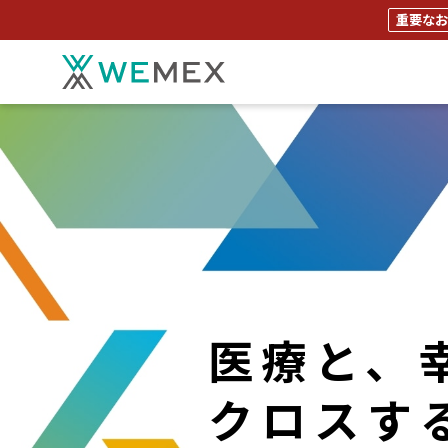
重要なお
医療と、
クロスす