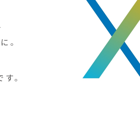
、
めに。
です。