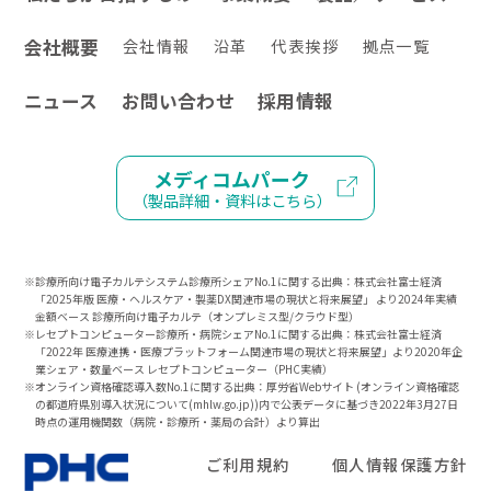
会社概要
会社情報
沿革
代表挨拶
拠点一覧
ニュース
お問い合わせ
採用情報
メディコムパーク
（製品詳細・資料はこちら）
※診療所向け電子カルテシステム診療所シェアNo.1に関する出典：株式会社富士経済
「2025年版 医療・ヘルスケア・製薬DX関連市場の現状と将来展望」 より2024年実績
金額ベース 診療所向け電子カルテ（オンプレミス型/クラウド型）
※レセプトコンピューター診療所・病院シェアNo.1に関する出典：株式会社富士経済
「2022年 医療連携・医療プラットフォーム関連市場の現状と将来展望」より2020年企
業シェア・数量ベース レセプトコンピューター（PHC実績）
※オンライン資格確認導入数No.1に関する出典：厚労省Webサイト (オンライン資格確認
の都道府県別導入状況について(mhlw.go.jp))内で公表データに基づき2022年3月27日
時点の運用機関数（病院・診療所・薬局の合計）より算出
ご利用規約
個人情報保護方針