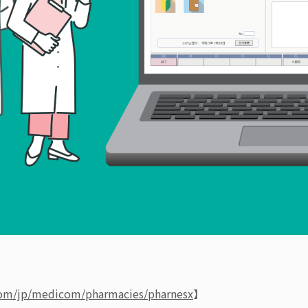
om/jp/medicom/pharmacies/pharnesx
】