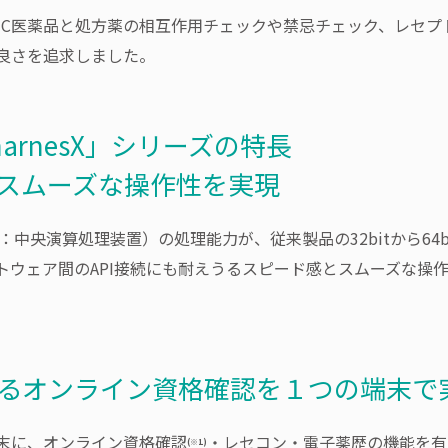
TC医薬品と処方薬の相互作用チェックや禁忌チェック、レセプ
良さを追求しました。
rnesX」シリーズの特長
スムーズな操作性を実現
ing Unit：中央演算処理装置）の処理能力が、従来製品の32bit
トウェア間のAPI接続にも耐えうるスピード感とスムーズな操
るオンライン資格確認を１つの端末で
末に、オンライン資格確認
・レセコン・電子薬歴の機能を有する
(※1)