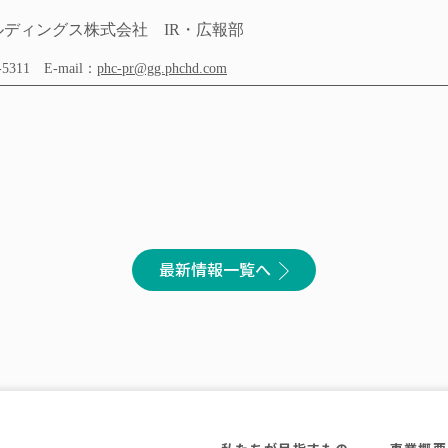
ルディングス株式会社
IR
・広報部
-5311
E-mail
：
phc-pr@gg.phchd.com
最新情報一覧へ