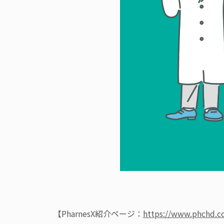
【PharnesX紹介ページ：
https://www.phchd.c