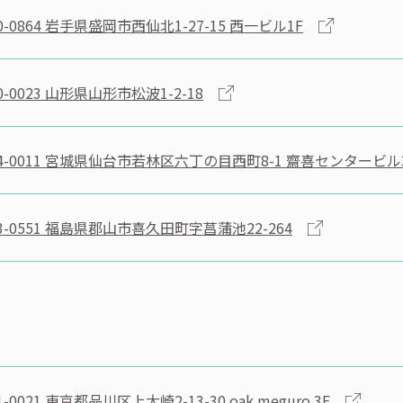
-0864
岩手県盛岡市西仙北1-27-15 西一ビル1F
-0023
山形県山形市松波1-2-18
-0011
宮城県仙台市若林区六丁の目西町8-1 齋喜センタービル
-0551
福島県郡山市喜久田町字菖蒲池22-264
-0021
東京都品川区上大崎2-13-30 oak meguro 3F