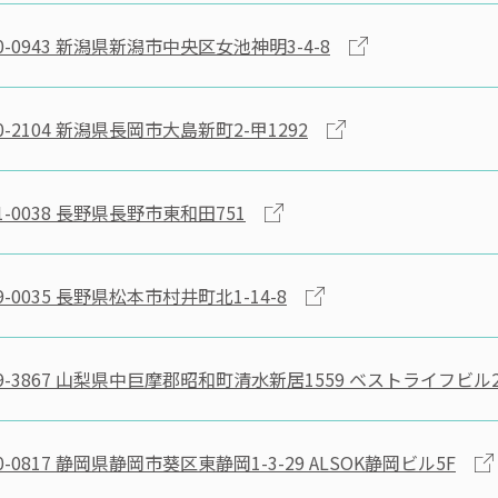
-0943
新潟県新潟市中央区女池神明3-4-8
-2104
新潟県長岡市大島新町2-甲1292
-0038
長野県長野市東和田751
-0035
長野県松本市村井町北1-14-8
-3867
山梨県中巨摩郡昭和町清水新居1559 ベストライフビル2
-0817
静岡県静岡市葵区東静岡1-3-29 ALSOK静岡ビル5F